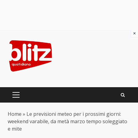
×
Skip
to
content
PRIMARY
MENU
Home
»
Le previsioni meteo per i prossimi giorni:
weekend varabile, da metà marzo tempo soleggiato
e mite