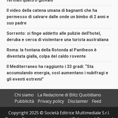
fermati quattro giovani
Il video della catena umana di bagnanti che ha
permesso di salvare dalle onde un bimbo di 2 anni e
suo padre
Sorrento: si finge addetto alle pulizie dell’hotel,
deruba e cerca di violentare una turista australiana
Roma: la fontana della Rotonda al Pantheon è
diventata gialla, colpa del caldo rovente
Il Mediterraneo ha raggiunto i 33 gradi: “Sta
accumulando energia, così aumentano i nubifragi e
gli eventi estremi”
Chi siamo
La Redazione di Blitz Quotidiano
Pubblicità
Privacy policy
Disclaimer
Feed
Copyright 2025 © Società Editrice Multimediale S.r.l.