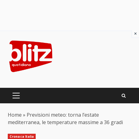
×
Skip
to
content
PRIMARY
MENU
Home
»
Previsioni meteo: torna l’estate
mediterranea, le temperature massime a 36 gradi
Cronaca Italia