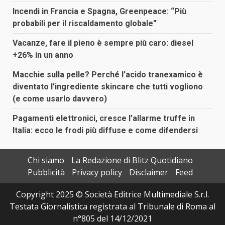
Incendi in Francia e Spagna, Greenpeace: “Più
probabili per il riscaldamento globale”
Vacanze, fare il pieno è sempre più caro: diesel
+26% in un anno
Macchie sulla pelle? Perché l’acido tranexamico è
diventato l’ingrediente skincare che tutti vogliono
(e come usarlo davvero)
Pagamenti elettronici, cresce l’allarme truffe in
Italia: ecco le frodi più diffuse e come difendersi
Chi siamo
La Redazione di Blitz Quotidiano
Pubblicità
Privacy policy
Disclaimer
Feed
Copyright 2025 © Società Editrice Multimediale S.r.l.
Testata Giornalistica registrata al Tribunale di Roma al
n°805 del 14/12/2021