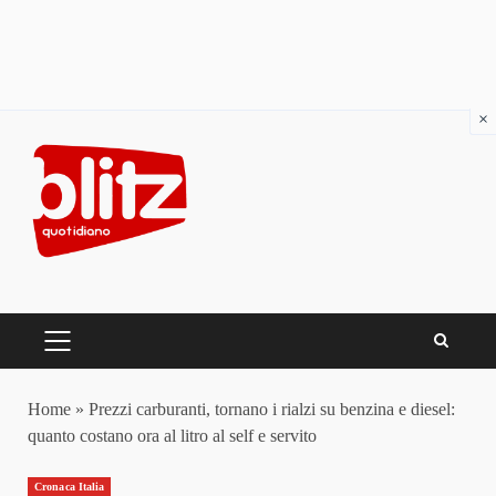
×
Skip
to
content
PRIMARY
MENU
Home
»
Prezzi carburanti, tornano i rialzi su benzina e diesel:
quanto costano ora al litro al self e servito
Cronaca Italia