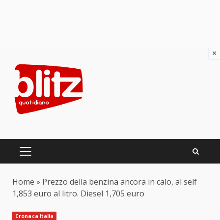
×
Skip
to
content
PRIMARY
MENU
Home
»
Prezzo della benzina ancora in calo, al self
1,853 euro al litro. Diesel 1,705 euro
Cronaca Italia