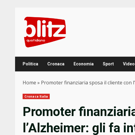
Skip
to
content
Politica
Cronaca
Economia
Sport
Video
Home
»
Promoter finanziaria sposa il cliente con l
Cronaca Italia
Promoter finanziaria
l’Alzheimer: gli fa i