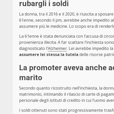
rubargli i soldi
La donna, tra il 2016 e il 2020, è riuscita a sposar
61enne, secondo il pm, avrebbe anche impedito al 
assumere più le medicine. Lo scopo era di render
La 61enne è stata denunciata con l’accusa di circon
provenienza illecita. A far scattare l’inchiesta sono 
diagnosticato l’
Alzheimer
. Lei avrebbe impedito l
assumere lei stessa la tutela
delle risorse patri
La promoter aveva anche ac
marito
Secondo quanto ricostruito nell’inchiesta, la don
matrimonio, intimando il rilascio di carte di pagam
personale degli istituti di credito in cui l’uomo avev
I soldi ottenuti sono stati progressivamente trasfe