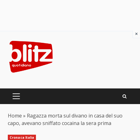
×
Skip
to
content
PRIMARY
MENU
Home
»
Ragazza morta sul divano in casa del suo
capo, avevano sniffato cocaina la sera prima
Cronaca Italia