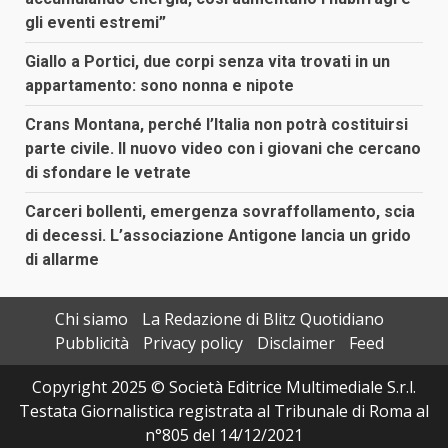
gli eventi estremi”
Giallo a Portici, due corpi senza vita trovati in un
appartamento: sono nonna e nipote
Crans Montana, perché l’Italia non potrà costituirsi
parte civile. Il nuovo video con i giovani che cercano
di sfondare le vetrate
Carceri bollenti, emergenza sovraffollamento, scia
di decessi. L’associazione Antigone lancia un grido
di allarme
Chi siamo
La Redazione di Blitz Quotidiano
Pubblicità
Privacy policy
Disclaimer
Feed
Copyright 2025 © Società Editrice Multimediale S.r.l.
Testata Giornalistica registrata al Tribunale di Roma al
n°805 del 14/12/2021