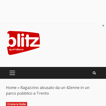
×
Skip
to
content
PRIMARY
MENU
Home
»
Ragazzino abusato da un 42enne in un
parco pubblico a Trento
Cronaca Italia