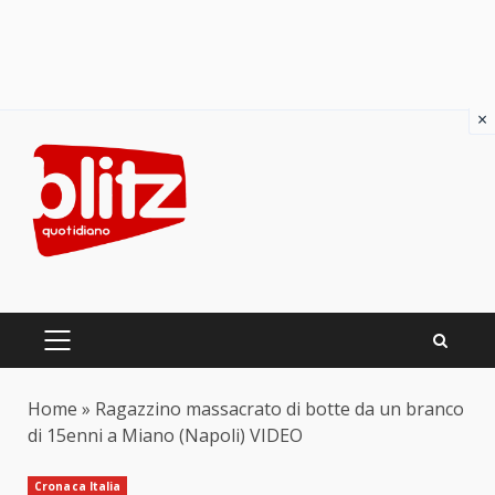
×
Skip
to
content
PRIMARY
MENU
Home
»
Ragazzino massacrato di botte da un branco
di 15enni a Miano (Napoli) VIDEO
Cronaca Italia