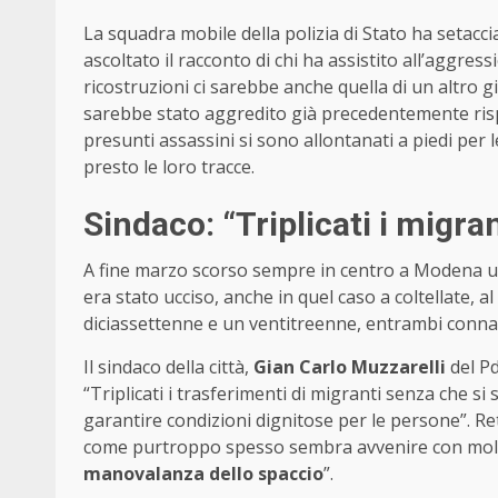
La squadra mobile della polizia di Stato ha setacci
ascoltato il racconto di chi ha assistito all’aggressi
ricostruzioni ci sarebbe anche quella di un altro 
sarebbe stato aggredito già precedentemente rispet
presunti assassini si sono allontanati a piedi per
presto le loro tracce.
Sindaco: “Triplicati i migra
A fine marzo scorso sempre in centro a Modena un
era stato ucciso, anche in quel caso a coltellate, al
diciassettenne e un ventitreenne, entrambi connazi
Il sindaco della città,
Gian Carlo Muzzarelli
del Pd
“Triplicati i trasferimenti di migranti senza che s
garantire condizioni dignitose per le persone”. Ret
come purtroppo spesso sembra avvenire con molti 
manovalanza dello spaccio
”.