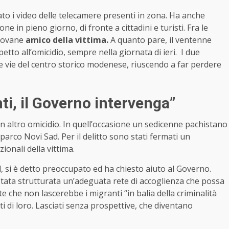
ato i video delle telecamere presenti in zona. Ha anche
one in pieno giorno, di fronte a cittadini e turisti. Fra le
giovane
amico della vittima.
A quanto pare, il ventenne
to all’omicidio, sempre nella giornata di ieri. I due
 le vie del centro storico modenese, riuscendo a far perdere
nti, il Governo intervenga”
 altro omicidio. In quell’occasione un sedicenne pachistano
 parco Novi Sad. Per il delitto sono stati fermati un
onali della vittima.
, si è detto preoccupato ed ha chiesto aiuto al Governo.
i stata strutturata un’adeguata rete di accoglienza che possa
e che non lascerebbe i migranti “in balia della criminalità
di loro. Lasciati senza prospettive, che diventano