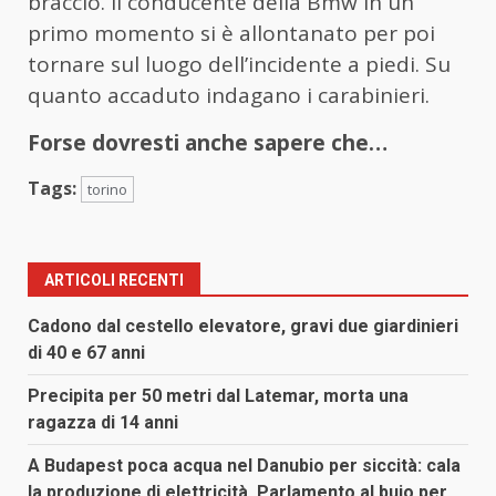
braccio. Il conducente della Bmw in un
primo momento si è allontanato per poi
tornare sul luogo dell’incidente a piedi. Su
quanto accaduto indagano i carabinieri.
Forse dovresti anche sapere che…
Tags:
torino
ARTICOLI RECENTI
Cadono dal cestello elevatore, gravi due giardinieri
di 40 e 67 anni
Precipita per 50 metri dal Latemar, morta una
ragazza di 14 anni
A Budapest poca acqua nel Danubio per siccità: cala
la produzione di elettricità, Parlamento al buio per