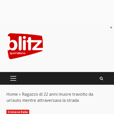
×
Skip
to
content
PRIMARY
MENU
Home
»
Ragazzo di 22 anni muore travolto da
un’auto mentre attraversava la strada
Cronaca Italia