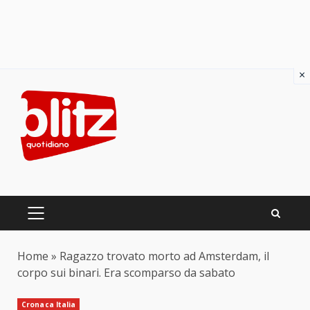
×
Skip
to
content
PRIMARY
MENU
Home
»
Ragazzo trovato morto ad Amsterdam, il
corpo sui binari. Era scomparso da sabato
Cronaca Italia