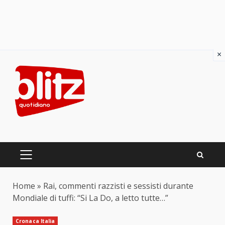
×
Skip
to
content
PRIMARY
MENU
Home
»
Rai, commenti razzisti e sessisti durante
Mondiale di tuffi: “Si La Do, a letto tutte…”
Cronaca Italia