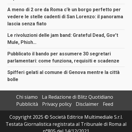
A meno di 2 ore da Roma c’è un borgo perfetto per
vedere le stelle cadenti di San Lorenzo: il panorama
lascia senza fiato
Le rivoluzioni delle jam band: Grateful Dead, Gov’t
Mule, Phish…
Pubblicato il bando per assumere 30 segretari
parlamentari: come funziona, requisiti e scadenze
Spifferi gelati al comune di Genova mentre la città
bolle
Chi siamo
La Redazione di Blitz Quotidiano
Pubblicità
Privacy policy
Disclaimer
Feed
Copyright 2025 © Società Editrice Multimediale S.r.l.
Testata Giornalistica registrata al Tribunale di Roma al
n°805 del 14/12/2021