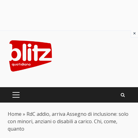
×
Skip
to
content
PRIMARY
MENU
Home
»
RdC addio, arriva Assegno di inclusione: solo
con minori, anziani o disabili a carico. Chi, come,
quanto