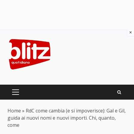
×
Skip
to
content
PRIMARY
MENU
Home
»
RdC come cambia (e si impoverisce): Gal e Gil,
guida ai nuovi nomi e nuovi importi. Chi, quanto,
come