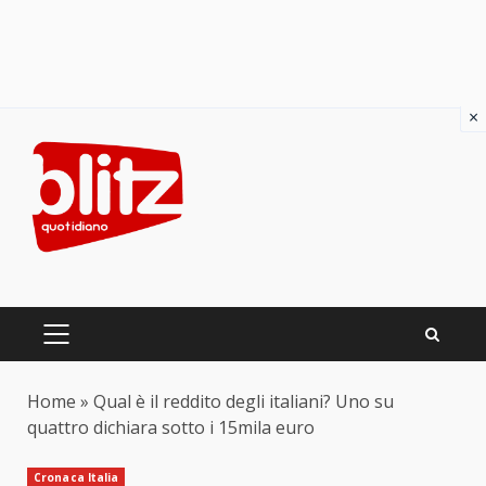
×
Skip
to
content
PRIMARY
MENU
Home
»
Qual è il reddito degli italiani? Uno su
quattro dichiara sotto i 15mila euro
Cronaca Italia