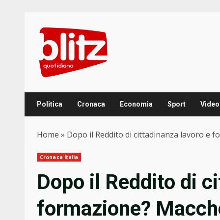
Skip
to
content
Politica
Cronaca
Economia
Sport
Video
Home
»
Dopo il Reddito di cittadinanza lavoro e
Cronaca Italia
Dopo il Reddito di c
formazione? Macché