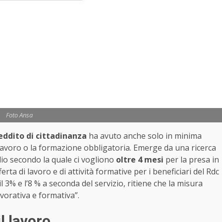
Foto Ansa
eddito di cittadinanza
ha avuto anche solo in minima
l lavoro o la formazione obbligatoria. Emerge da una ricerca
dio secondo la quale ci vogliono
oltre 4 mesi
per la presa in
fferta di lavoro e di attività formative per i beneficiari del Rdc
il 3% e l’8 % a seconda del servizio, ritiene che la misura
avorativa e formativa”.
il lavoro