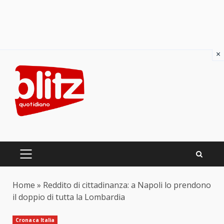
×
Skip
to
content
PRIMARY
MENU
Home
»
Reddito di cittadinanza: a Napoli lo prendono
il doppio di tutta la Lombardia
Cronaca Italia