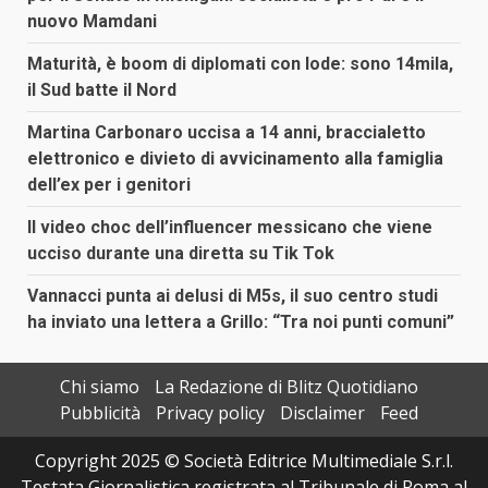
nuovo Mamdani
Maturità, è boom di diplomati con lode: sono 14mila,
il Sud batte il Nord
Martina Carbonaro uccisa a 14 anni, braccialetto
elettronico e divieto di avvicinamento alla famiglia
dell’ex per i genitori
Il video choc dell’influencer messicano che viene
ucciso durante una diretta su Tik Tok
Vannacci punta ai delusi di M5s, il suo centro studi
ha inviato una lettera a Grillo: “Tra noi punti comuni”
Chi siamo
La Redazione di Blitz Quotidiano
Pubblicità
Privacy policy
Disclaimer
Feed
Copyright 2025 © Società Editrice Multimediale S.r.l.
Testata Giornalistica registrata al Tribunale di Roma al