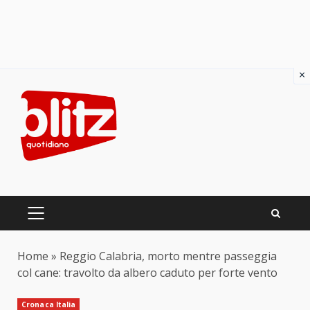
×
Skip
to
content
PRIMARY
MENU
Home
»
Reggio Calabria, morto mentre passeggia
col cane: travolto da albero caduto per forte vento
Cronaca Italia