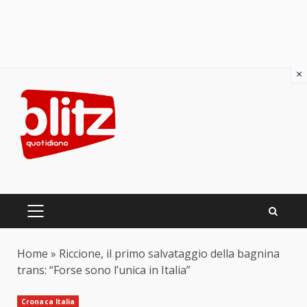
×
Skip
to
content
PRIMARY
MENU
Home
»
Riccione, il primo salvataggio della bagnina
trans: “Forse sono l’unica in Italia”
Cronaca Italia