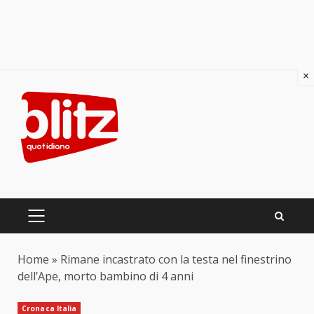
×
Skip
to
content
PRIMARY
MENU
Home
»
Rimane incastrato con la testa nel finestrino
dell’Ape, morto bambino di 4 anni
Cronaca Italia