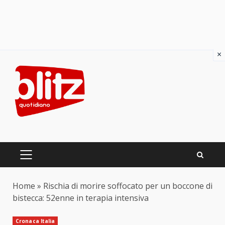
×
Skip
to
content
PRIMARY
MENU
Home
»
Rischia di morire soffocato per un boccone di
bistecca: 52enne in terapia intensiva
Cronaca Italia