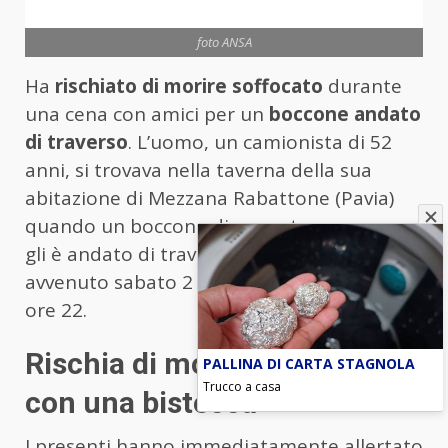
foto ANSA
Ha
rischiato di morire soffocato
durante
una cena con amici per un
boccone andato
di traverso
. L’uomo, un camionista di 52
anni, si trovava nella taverna della sua
abitazione di Mezzana Rabattone (Pavia)
quando un boccone di carne troppo grosso
gli è andato di traverso. L’incidente è
avvenuto sabato 2 settembre attorno alle
ore 22.
Rischia di morire soffocato
PALLINA DI CARTA STAGNOLA
Trucco a casa
con una bistecca
I presenti hanno immediatamente allertato