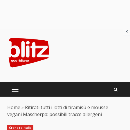
×
Skip
to
content
PRIMARY
MENU
Home
»
Ritirati tutti i lotti di tiramisù e mousse
vegani Mascherpa: possibili tracce allergeni
Cronaca Italia