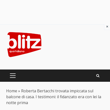
×
Skip
to
content
PRIMARY
MENU
Home
»
Roberta Bertacchi trovata impiccata sul
balcone di casa. I testimoni: il fidanzato era con lei la
notte prima