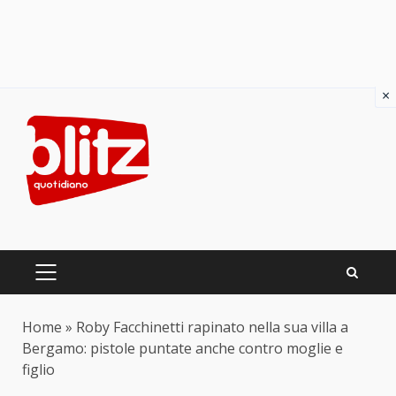
×
Skip
to
content
PRIMARY
MENU
Home
»
Roby Facchinetti rapinato nella sua villa a
Bergamo: pistole puntate anche contro moglie e
figlio