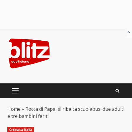
×
Skip
to
content
PRIMARY
MENU
Home
»
Rocca di Papa, si ribalta scuolabus: due adulti
e tre bambini feriti
Cronaca Italia