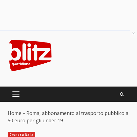
×
Skip
to
content
PRIMARY
MENU
Home
»
Roma, abbonamento al trasporto pubblico a
50 euro per gli under 19
Cronaca Italia