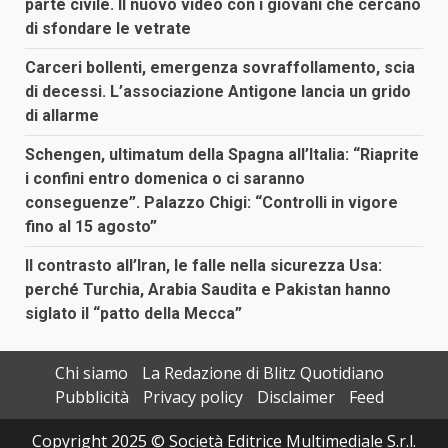
parte civile. Il nuovo video con i giovani che cercano
di sfondare le vetrate
Carceri bollenti, emergenza sovraffollamento, scia
di decessi. L’associazione Antigone lancia un grido
di allarme
Schengen, ultimatum della Spagna all’Italia: “Riaprite
i confini entro domenica o ci saranno
conseguenze”. Palazzo Chigi: “Controlli in vigore
fino al 15 agosto”
Il contrasto all’Iran, le falle nella sicurezza Usa:
perché Turchia, Arabia Saudita e Pakistan hanno
siglato il “patto della Mecca”
Chi siamo
La Redazione di Blitz Quotidiano
Pubblicità
Privacy policy
Disclaimer
Feed
Copyright 2025 © Società Editrice Multimediale S.r.l.