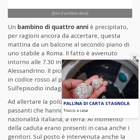
(foto d'archivio Ansa)
Un
bambino di quattro anni
è precipitato,
per ragioni ancora da accertare, questa
mattina da un balcone al secondo piano di
uno stabile a Roma. Il fatto è avvenuto
intorno alle 7.30 in via Dei Fiori, in zona
Alessandrino. Il piccolo è stato trasportato
in codice rosso al policlinico Gemelli.
Sull’episodio indaga la polizia.
Ad allertare la polizia sono stati alcuni
PALLINA DI CARTA STAGNOLA
passanti che hanno visto il piccolo, di
Trucco a casa
nazionalità italiana, a terra. Al momento
della caduta erano presenti in casa anche i
genitori. Sul posto è intervenuta anche la