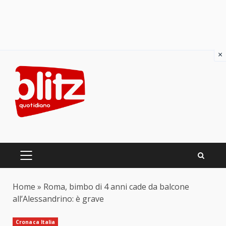
×
Skip
to
content
PRIMARY
MENU
Home
»
Roma, bimbo di 4 anni cade da balcone
all’Alessandrino: è grave
Cronaca Italia