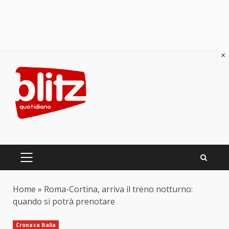
×
Skip
to
content
PRIMARY
MENU
Home
»
Roma-Cortina, arriva il treno notturno:
quando si potrà prenotare
Cronaca Italia