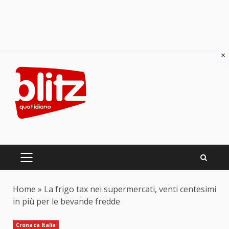
×
Skip
to
content
PRIMARY
MENU
Home
»
La frigo tax nei supermercati, venti centesimi
in più per le bevande fredde
Cronaca Italia