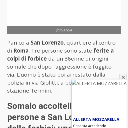
foto ANSA
Panico a
San Lorenzo
, quartiere al centro
di
Roma
. Tre persone sono state
ferite a
colpi di forbice
da un 36enne di origini
somale che dopo l’aggressione è fuggito
via. L’uomo è stato poi arrestato dalla
polizia in via Giolitti, a poca distanza dalla
stazione Termini.
Somalo accoltella tre
persone a San Lorenzo con
ALLERTA MOZZARELLA
Cosa sta accadendo