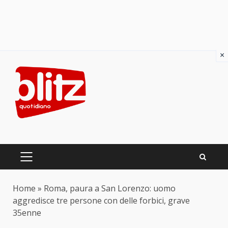
×
Skip
to
content
PRIMARY
MENU
Home
»
Roma, paura a San Lorenzo: uomo
aggredisce tre persone con delle forbici, grave
35enne