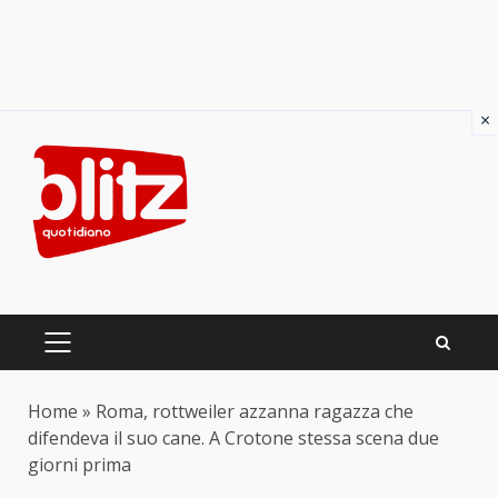
×
Skip
to
content
PRIMARY
MENU
Home
»
Roma, rottweiler azzanna ragazza che
difendeva il suo cane. A Crotone stessa scena due
giorni prima