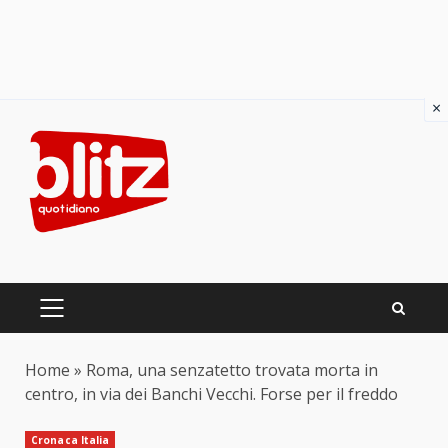
×
Skip
to
content
PRIMARY
MENU
Home
»
Roma, una senzatetto trovata morta in
centro, in via dei Banchi Vecchi. Forse per il freddo
Cronaca Italia