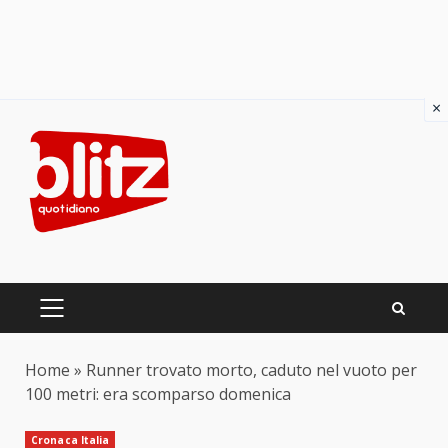
×
Skip
to
content
PRIMARY
MENU
Home
»
Runner trovato morto, caduto nel vuoto per
100 metri: era scomparso domenica
Cronaca Italia