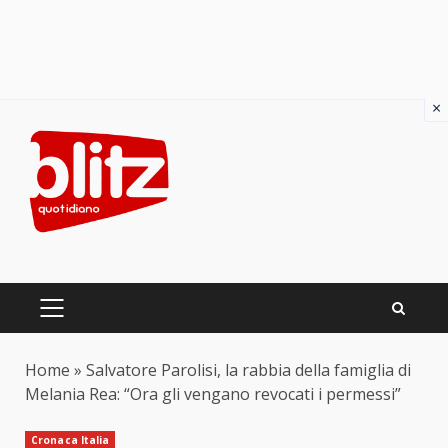
×
Skip
to
content
PRIMARY
MENU
Home
»
Salvatore Parolisi, la rabbia della famiglia di
Melania Rea: “Ora gli vengano revocati i permessi”
Cronaca Italia