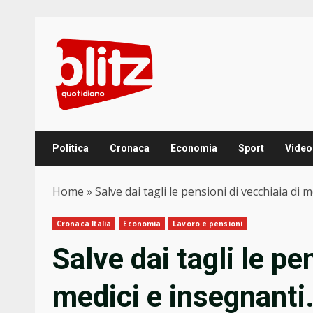
Skip
to
content
Politica
Cronaca
Economia
Sport
Video
Home
»
Salve dai tagli le pensioni di vecchiaia di
Cronaca Italia
Economia
Lavoro e pensioni
Salve dai tagli le pe
medici e insegnanti