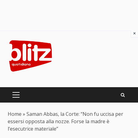
×
Skip
to
content
PRIMARY
MENU
Home
»
Saman Abbas, la Corte: “Non fu uccisa per
essersi opposta alla nozze. Forse la madre è
l’esecutrice materiale”