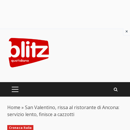
×
Skip
to
content
PRIMARY
MENU
Home
»
San Valentino, rissa al ristorante di Ancona:
servizio lento, finisce a cazzotti
Cronaca Italia