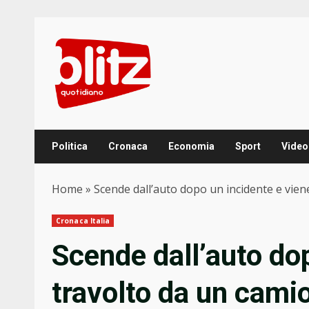
Skip
to
content
Politica
Cronaca
Economia
Sport
Video
Home
»
Scende dall’auto dopo un incidente e vien
Cronaca Italia
Scende dall’auto do
travolto da un cami