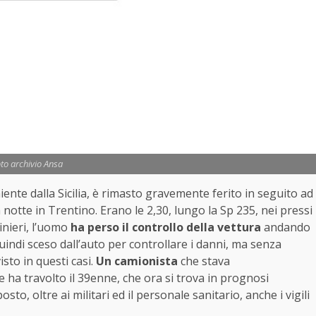
to archivio Ansa
nte dalla Sicilia, è rimasto gravemente ferito in seguito ad
a notte in Trentino. Erano le 2,30, lungo la Sp 235, nei pressi
nieri, l’uomo
ha perso il controllo della vettura
andando
quindi sceso dall’auto per controllare i danni, ma senza
sto in questi casi.
Un camionista
che stava
 ha travolto il 39enne, che ora si trova in prognosi
sto, oltre ai militari ed il personale sanitario, anche i vigili