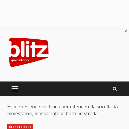
×
Skip
to
content
PRIMARY
MENU
Home
»
Scende in strada per difendere la sorella da
molestatori, massacrato di botte in strada
Cronaca Italia