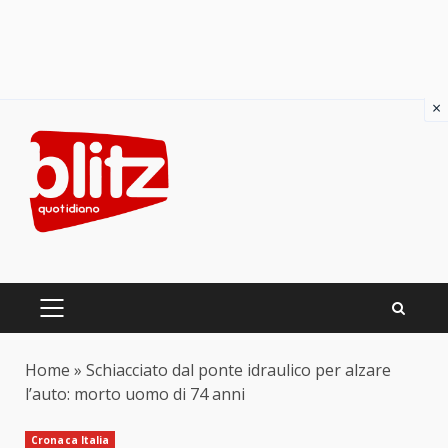
×
Skip
to
content
PRIMARY
MENU
Home
»
Schiacciato dal ponte idraulico per alzare
l’auto: morto uomo di 74 anni
Cronaca Italia