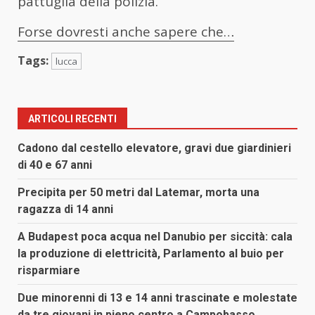
pattuglia della polizia.
Forse dovresti anche sapere che…
Tags:
lucca
ARTICOLI RECENTI
Cadono dal cestello elevatore, gravi due giardinieri
di 40 e 67 anni
Precipita per 50 metri dal Latemar, morta una
ragazza di 14 anni
A Budapest poca acqua nel Danubio per siccità: cala
la produzione di elettricità, Parlamento al buio per
risparmiare
Due minorenni di 13 e 14 anni trascinate e molestate
da tre giovani in pieno centro a Campobasso,