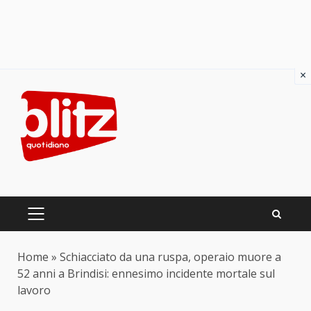
×
Skip
to
content
PRIMARY
MENU
Home
»
Schiacciato da una ruspa, operaio muore a
52 anni a Brindisi: ennesimo incidente mortale sul
lavoro