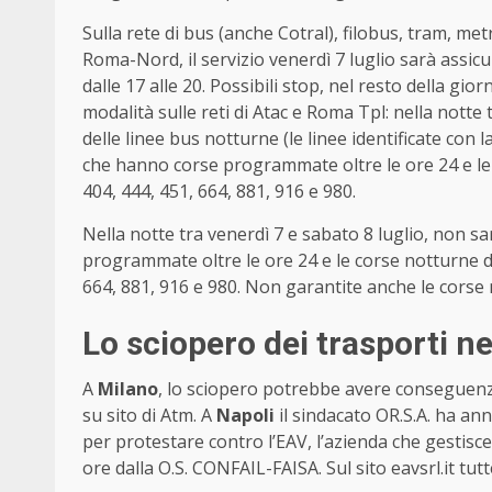
Sulla rete di bus (anche Cotral), filobus, tram, m
Roma-Nord, il servizio venerdì 7 luglio sarà assicur
dalle 17 alle 20. Possibili stop, nel resto della gi
modalità sulle reti di Atac e Roma Tpl: nella notte 
delle linee bus notturne (le linee identificate con la
che hanno corse programmate oltre le ore 24 e le c
404, 444, 451, 664, 881, 916 e 980.
Nella notte tra venerdì 7 e sabato 8 luglio, non sa
programmate oltre le ore 24 e le corse notturne dell
664, 881, 916 e 980. Non garantite anche le corse 
Lo sciopero dei trasporti nel
A
Milano
, lo sciopero potrebbe avere conseguenze 
su sito di Atm. A
Napoli
il sindacato OR.S.A. ha ann
per protestare contro l’EAV, l’azienda che gestisce 
ore dalla O.S. CONFAIL-FAISA. Sul sito eavsrl.it tutte