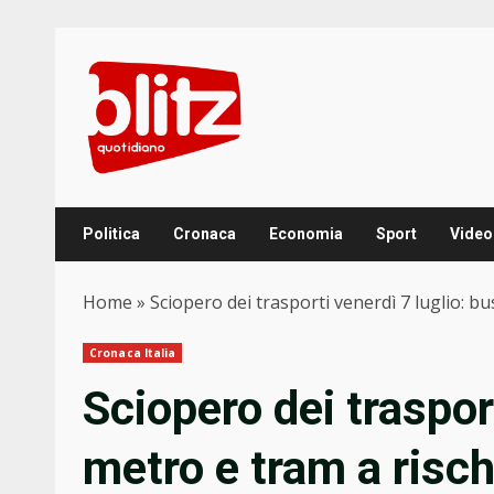
Skip
to
content
Politica
Cronaca
Economia
Sport
Video
Home
»
Sciopero dei trasporti venerdì 7 luglio: bu
Cronaca Italia
Sciopero dei trasport
metro e tram a risch