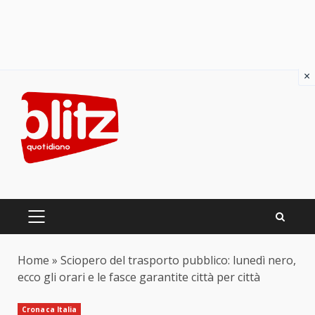
×
Skip
to
content
PRIMARY
MENU
Home
»
Sciopero del trasporto pubblico: lunedì nero,
ecco gli orari e le fasce garantite città per città
Cronaca Italia