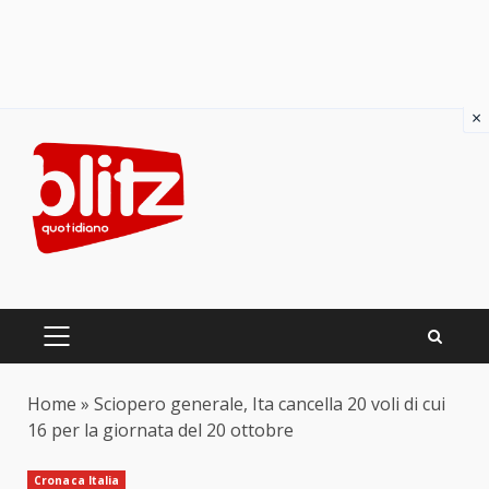
×
Skip
to
content
PRIMARY
MENU
Home
»
Sciopero generale, Ita cancella 20 voli di cui
16 per la giornata del 20 ottobre
Cronaca Italia