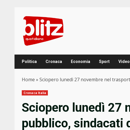
Skip
to
content
Politica
Cronaca
Economia
Sport
Video
Home
»
Sciopero lunedì 27 novembre nel trasport
Cronaca Italia
Sciopero lunedì 27 
pubblico, sindacati