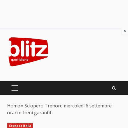
×
Skip
to
content
PRIMARY
MENU
Home
»
Sciopero Trenord mercoledì 6 settembre:
orari e treni garantiti
Cronaca Italia