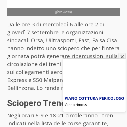
(foto Ansa)
Dalle ore 3 di mercoledì 6 alle ore 2 di
giovedì 7 settembre le organizzazioni
sindacali Orsa, Uiltrasporti, Fast, Faisa Cisal
hanno indetto uno sciopero che per l’intera
giornata potrà generare ripercussioni sulla
circolazione dei treni regionali, suburbani e
sui collegamenti aeroportuali Malpensa
Express e S50 Malpensa Aeroporto-
Bellinzona. Lo rende noto Trenord.
PIANO COTTURA PERICOLOSO
Sciopero Trenord, gli orari
Vanno rimossi
Negli orari 6-9 e 18-21 circoleranno i treni
indicati nella lista delle corse garantite,