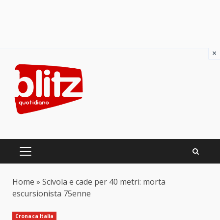
×
Skip
to
content
PRIMARY
MENU
Home
»
Scivola e cade per 40 metri: morta
escursionista 75enne
Cronaca Italia