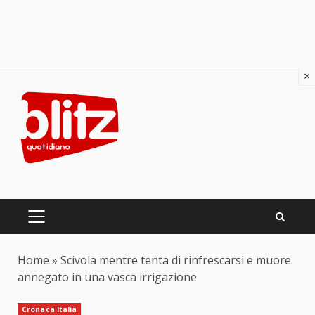
×
Skip
to
content
PRIMARY
MENU
Home
»
Scivola mentre tenta di rinfrescarsi e muore
annegato in una vasca irrigazione
Cronaca Italia