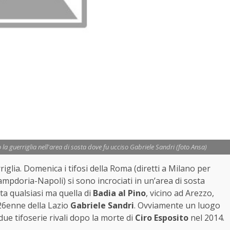
 la guerriglia nell'area di sosta dove fu ucciso Gabriele Sandri (foto Ansa)
iglia. Domenica i tifosi della Roma (diretti a Milano per
mpdoria-Napoli) si sono incrociati in un’area di sosta
ta qualsiasi ma quella di
Badia al Pino
, vicino ad Arezzo,
 26enne della Lazio
Gabriele Sandri
. Ovviamente un luogo
 due tifoserie rivali dopo la morte di
Ciro Esposito
nel 2014.