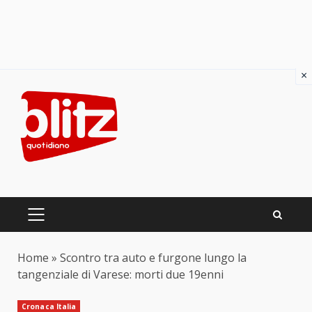
×
Skip
to
content
PRIMARY
MENU
Home
»
Scontro tra auto e furgone lungo la
tangenziale di Varese: morti due 19enni
Cronaca Italia